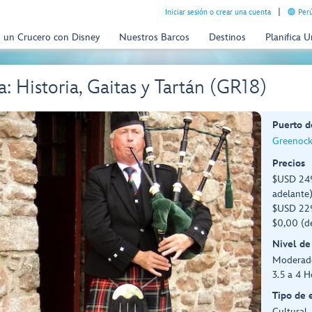
Iniciar sesión o crear una cuenta
Perú
n un Crucero con Disney
Nuestros Barcos
Destinos
Planifica 
: Historia, Gaitas y Tartán (GR18)
Puerto d
Greenock
Precios
$USD 249
adelante
$USD 229
$0,00 (d
Nivel de
Moderad
3.5 a 4 H
Tipo de 
Cultural,