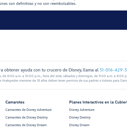
iones son definitivas y no son reembolsables.
ra obtener ayuda con tu crucero de Disney, llama al
51-016-429-
s, de 8:00 a.m. a 10:00 p.m., hora del este; sábados y domingos, de 9:00 a.m. a 8:00 p.
s Huéspedes menores de 18 años deben tener permiso de sus padres o tutores para llam
Camarotes
Planes Interactivos en la Cubier
Camarotes de Disney Adventure
Disney Adventure
Camarotes de Disney Destiny
Disney Destiny
Camarotes de Disney Dream
Disney Dream