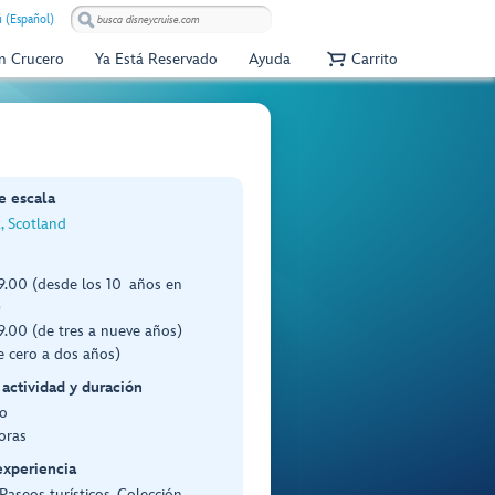
 (Español)
Un Crucero
Ya Está Reservado
Ayuda
Carrito
e escala
, Scotland
.00 (desde los 10 años en
)
.00 (de tres a nueve años)
e cero a dos años)
 actividad y duración
o
oras
experiencia
 Paseos turísticos, Colección