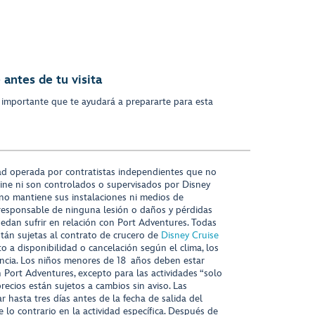
antes de tu visita
 importante que te ayudará a prepararte para esta
ad operada por contratistas independientes que no
ine ni son controlados o supervisados por Disney
 no mantiene sus instalaciones ni medios de
responsable de ninguna lesión o daños y pérdidas
uedan sufrir en relación con Port Adventures. Todas
stán sujetas al contrato de crucero de
Disney Cruise
to a disponibilidad o cancelación según el clima, los
tencia. Los niños menores de 18 años deben estar
ort Adventures, excepto para las actividades “solo
recios están sujetos a cambios sin aviso. Las
r hasta tres días antes de la fecha de salida del
 lo contrario en la actividad específica. Después de