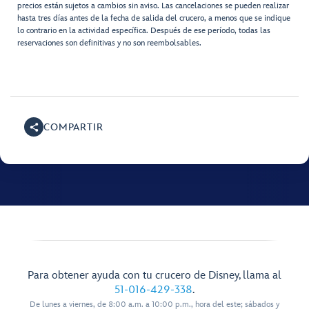
precios están sujetos a cambios sin aviso. Las cancelaciones se pueden realizar
hasta tres días antes de la fecha de salida del crucero, a menos que se indique
lo contrario en la actividad específica. Después de ese período, todas las
reservaciones son definitivas y no son reembolsables.
COMPARTIR
Para obtener ayuda con tu crucero de Disney, llama al
51-016-429-338
.
De lunes a viernes, de 8:00 a.m. a 10:00 p.m., hora del este; sábados y