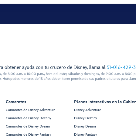
ra obtener ayuda con tu crucero de Disney, llama al
51-016-429-
s, de 8:00 a.m. a 10:00 p.m., hora del este; sábados y domingos, de 9:00 a.m. a 8:00 p.
s Huéspedes menores de 18 años deben tener permiso de sus padres o tutores para llam
Camarotes
Planes Interactivos en la Cubier
Camarotes de Disney Adventure
Disney Adventure
Camarotes de Disney Destiny
Disney Destiny
Camarotes de Disney Dream
Disney Dream
Camarotes de Disney Fantasy
Disney Fantasy