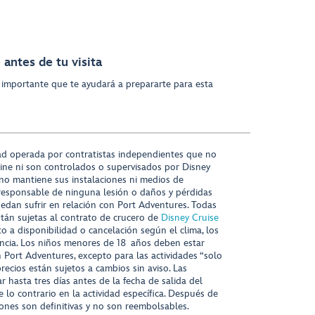
antes de tu visita
 importante que te ayudará a prepararte para esta
ad operada por contratistas independientes que no
ine ni son controlados o supervisados por Disney
 no mantiene sus instalaciones ni medios de
responsable de ninguna lesión o daños y pérdidas
uedan sufrir en relación con Port Adventures. Todas
stán sujetas al contrato de crucero de
Disney Cruise
to a disponibilidad o cancelación según el clima, los
tencia. Los niños menores de 18 años deben estar
ort Adventures, excepto para las actividades “solo
recios están sujetos a cambios sin aviso. Las
r hasta tres días antes de la fecha de salida del
 lo contrario en la actividad específica. Después de
iones son definitivas y no son reembolsables.