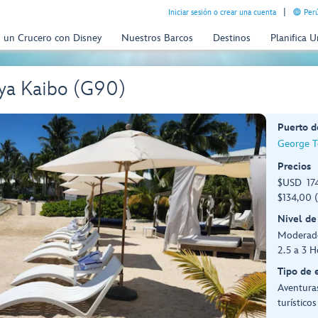
Iniciar sesión o crear una cuenta
Perú
n un Crucero con Disney
Nuestros Barcos
Destinos
Planifica 
aya Kaibo (G90)
Puerto d
George T
Precios
$USD 174
$134,00 
Nivel de
Moderado
2.5 a 3 H
Tipo de 
Aventuras
turísticos