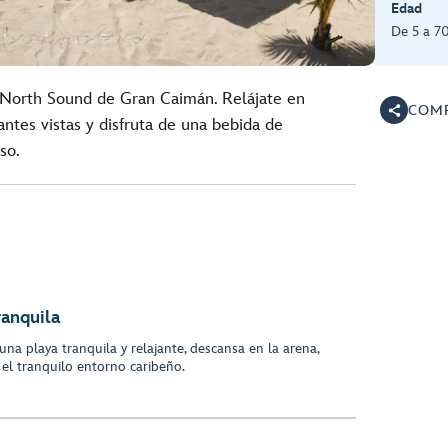
Edad
De 5 a 7
n North Sound de Gran Caimán. Relájate en
COMP
antes vistas y disfruta de una bebida de
so.
ranquila
una playa tranquila y relajante, descansa en la arena,
 el tranquilo entorno caribeño.