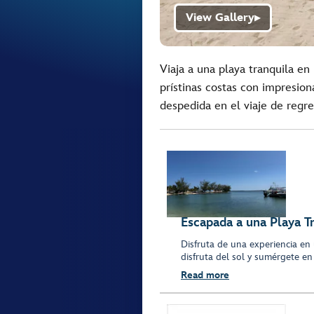
View Gallery
▶
Viaja a una playa tranquila e
prístinas costas con impresion
despedida en el viaje de regre
Escapada a una Playa T
Disfruta de una experiencia en 
disfruta del sol y sumérgete en
Read more