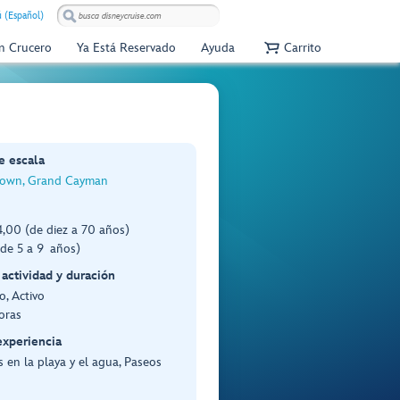
 (Español)
Un Crucero
Ya Está Reservado
Ayuda
Carrito
e escala
own, Grand Cayman
,00 (de diez a 70 años)
(de 5 a 9 años)
 actividad y duración
, Activo
oras
experiencia
 en la playa y el agua, Paseos