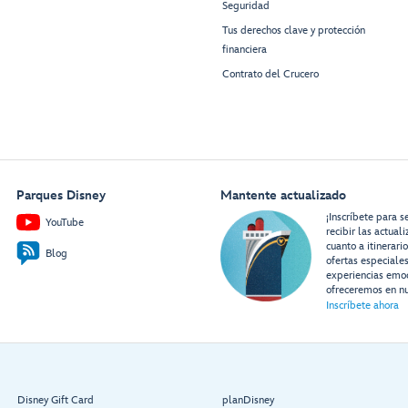
Seguridad
Tus derechos clave y protección
financiera
Contrato del Crucero
Parques Disney
Mantente actualizado
¡Inscríbete para s
YouTube
recibir las actual
cuanto a itinerari
Blog
ofertas especiale
experiencias emo
ofreceremos en nu
Inscríbete ahora
Disney Gift Card
planDisney