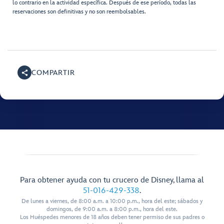
lo contrario en la actividad específica. Después de ese período, todas las
reservaciones son definitivas y no son reembolsables.
COMPARTIR
Para obtener ayuda con tu crucero de Disney, llama al
51-016-429-338
.
De lunes a viernes, de 8:00 a.m. a 10:00 p.m., hora del este; sábados y
domingos, de 9:00 a.m. a 8:00 p.m., hora del este.
Los Huéspedes menores de 18 años deben tener permiso de sus padres o