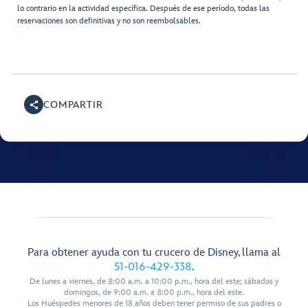
lo contrario en la actividad específica. Después de ese período, todas las
reservaciones son definitivas y no son reembolsables.
COMPARTIR
Para obtener ayuda con tu crucero de Disney, llama al
51-016-429-338
.
De lunes a viernes, de 8:00 a.m. a 10:00 p.m., hora del este; sábados y
domingos, de 9:00 a.m. a 8:00 p.m., hora del este.
Los Huéspedes menores de 18 años deben tener permiso de sus padres o