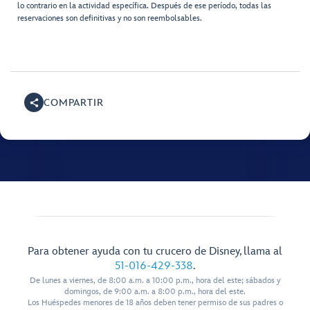
lo contrario en la actividad específica. Después de ese período, todas las
reservaciones son definitivas y no son reembolsables.
COMPARTIR
Para obtener ayuda con tu crucero de Disney, llama al
51-016-429-338
.
De lunes a viernes, de 8:00 a.m. a 10:00 p.m., hora del este; sábados y
domingos, de 9:00 a.m. a 8:00 p.m., hora del este.
Los Huéspedes menores de 18 años deben tener permiso de sus padres o