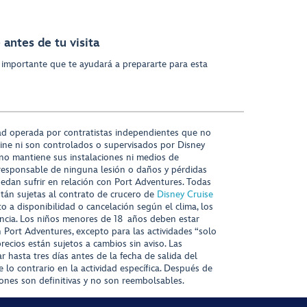
antes de tu visita
 importante que te ayudará a prepararte para esta
ad operada por contratistas independientes que no
ine ni son controlados o supervisados por Disney
 no mantiene sus instalaciones ni medios de
responsable de ninguna lesión o daños y pérdidas
uedan sufrir en relación con Port Adventures. Todas
stán sujetas al contrato de crucero de
Disney Cruise
to a disponibilidad o cancelación según el clima, los
tencia. Los niños menores de 18 años deben estar
ort Adventures, excepto para las actividades “solo
recios están sujetos a cambios sin aviso. Las
r hasta tres días antes de la fecha de salida del
 lo contrario en la actividad específica. Después de
iones son definitivas y no son reembolsables.