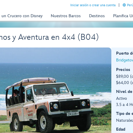
Iniciar sesión o crear una cuenta
Perú
n un Crucero con Disney
Nuestros Barcos
Destinos
Planifica 
os y Aventura en 4x4 (B04)
Puerto d
Bridgeto
Precios
$89,00 (
$64,00 (
Nivel de
Activo
3.5 a 4 H
Tipo de 
Naturalez
Edad