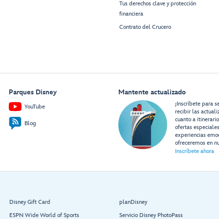
Tus derechos clave y protección
financiera
Contrato del Crucero
Parques Disney
Mantente actualizado
¡Inscríbete para s
YouTube
recibir las actual
cuanto a itinerari
Blog
ofertas especiale
experiencias emo
ofreceremos en nu
Inscríbete ahora
Disney Gift Card
planDisney
ESPN Wide World of Sports
Servicio Disney PhotoPass