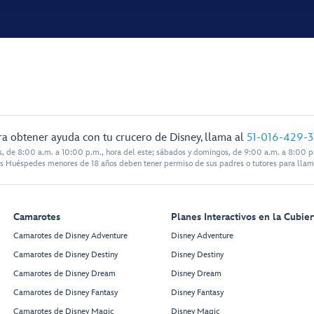
ra obtener ayuda con tu crucero de Disney, llama al
51-016-429-
s, de 8:00 a.m. a 10:00 p.m., hora del este; sábados y domingos, de 9:00 a.m. a 8:00 p.
s Huéspedes menores de 18 años deben tener permiso de sus padres o tutores para llam
Camarotes
Planes Interactivos en la Cubier
Camarotes de Disney Adventure
Disney Adventure
Camarotes de Disney Destiny
Disney Destiny
Camarotes de Disney Dream
Disney Dream
Camarotes de Disney Fantasy
Disney Fantasy
Camarotes de Disney Magic
Disney Magic