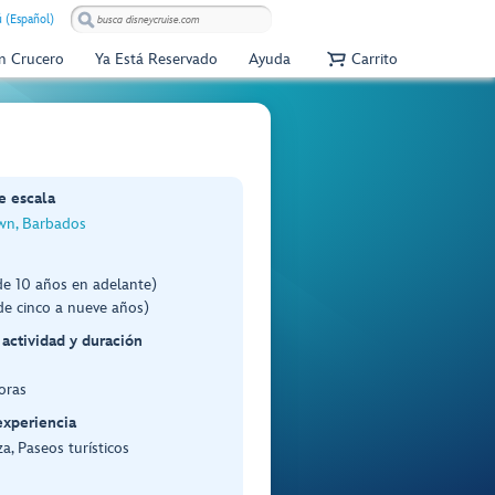
 (Español)
Un Crucero
Ya Está Reservado
Ayuda
Carrito
e escala
wn, Barbados
de 10 años en adelante)
de cinco a nueve años)
 actividad y duración
oras
experiencia
a, Paseos turísticos