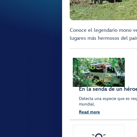
Conoce el legendario mono ve
lugares más hermosos del paí
En la senda de un héro
Detecta una especie que es res
mundial.
Read more