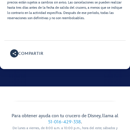
precios están sujetos a cambios sin aviso. Las cancelaciones se pueden realizar
hasta tres días antes de la fecha de salida del crucero, a menos que se indique
lo contrario en la actividad específica. Después de ese período, todas las
reservaciones son definitivas y no son reembolsables.
COMPARTIR
Para obtener ayuda con tu crucero de Disney, llama al
51-016-429-338
.
De lunes a viernes, de 8:00 a.m. a 10:00 p.m., hora del este; sábados y