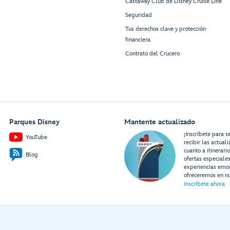
Castaway Club de Disney Cruise Line
Seguridad
Tus derechos clave y protección
financiera
Contrato del Crucero
Parques Disney
Mantente actualizado
¡Inscríbete para s
YouTube
recibir las actual
cuanto a itinerari
Blog
ofertas especiale
experiencias emo
ofreceremos en nu
Inscríbete ahora