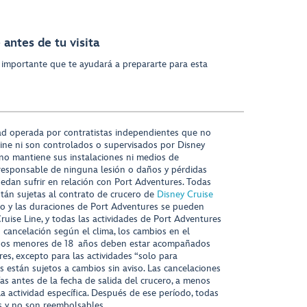
antes de tu visita
 importante que te ayudará a prepararte para esta
ad operada por contratistas independientes que no
ine ni son controlados o supervisados por Disney
 no mantiene sus instalaciones ni medios de
responsable de ninguna lesión o daños y pérdidas
uedan sufrir en relación con Port Adventures. Todas
stán sujetas al contrato de crucero de
Disney Cruise
nido y las duraciones de Port Adventures se pueden
Cruise Line, y todas las actividades de Port Adventures
o cancelación según el clima, los cambios en el
s niños menores de 18 años deben estar acompañados
es, excepto para las actividades “solo para
s están sujetos a cambios sin aviso. Las cancelaciones
ías antes de la fecha de salida del crucero, a menos
la actividad específica. Después de ese período, todas
as y no son reembolsables.