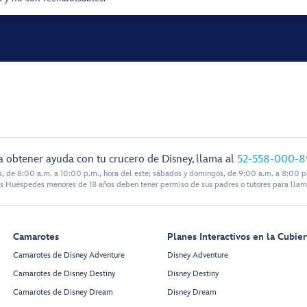
a obtener ayuda con tu crucero de Disney, llama al
52-558-000-8
s, de 8:00 a.m. a 10:00 p.m., hora del este; sábados y domingos, de 9:00 a.m. a 8:00 p.
s Huéspedes menores de 18 años deben tener permiso de sus padres o tutores para llam
Camarotes
Planes Interactivos en la Cubier
Camarotes de Disney Adventure
Disney Adventure
Camarotes de Disney Destiny
Disney Destiny
Camarotes de Disney Dream
Disney Dream