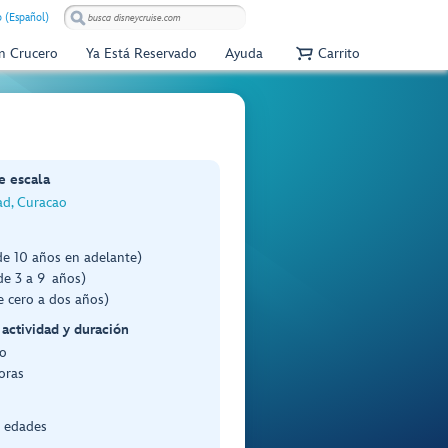
 (Español)
Un Crucero
Ya Está Reservado
Ayuda
Carrito
e escala
ad, Curacao
de 10 años en adelante)
de 3 a 9 años)
e cero a dos años)
 actividad y duración
o
oras
s edades