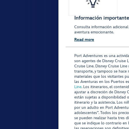
Información importante 
Consulta información adicional
aventura emocionante.
Read more
Port Adventures es una activid
son agentes de Disney Cruise L
Cruise Line. Disney Cruise Line
transporte, y tampoco se hace 
materiales que los visitantes p
las Aventuras en los Puertos e
Line
. Los itinerarios, el conte
ajustar a discreción de Disney 
están sujetas a disponibilidad 
itinerario y la asistencia. Lo
por un adulto en Port Adventur
adolescentes”. Todos los precio
se pueden realizar hasta tres d
que se indique lo contrario en 
las reservaciones son definitiv