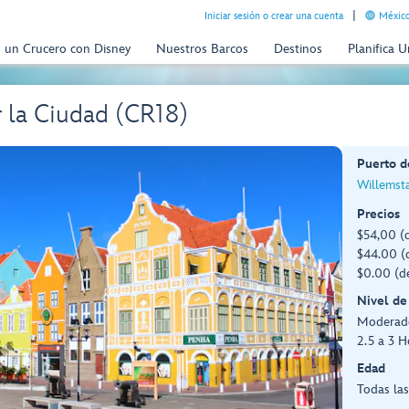
Iniciar sesión o crear una cuenta
México
n un Crucero con Disney
Nuestros Barcos
Destinos
Planifica 
r la Ciudad (CR18)
Puerto d
Willemst
Precios
$54,00 (
$44.00 (
$0.00 (d
Nivel de
Moderad
2.5 a 3 H
Edad
Todas la