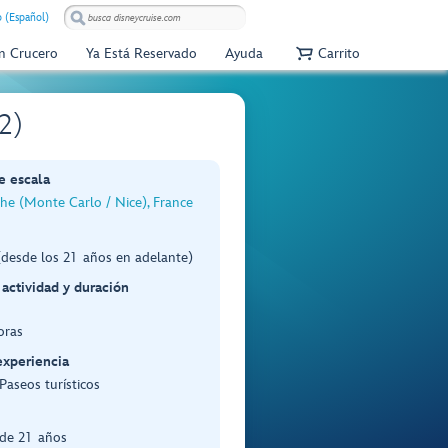
 (Español)
Un Crucero
Ya Está Reservado
Ayuda
Carrito
2)
e escala
che (Monte Carlo / Nice), France
(desde los 21 años en adelante)
 actividad y duración
oras
experiencia
 Paseos turísticos
de 21 años