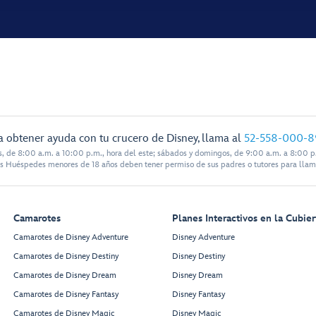
a obtener ayuda con tu crucero de Disney, llama al
52-558-000-8
s, de 8:00 a.m. a 10:00 p.m., hora del este; sábados y domingos, de 9:00 a.m. a 8:00 p.
s Huéspedes menores de 18 años deben tener permiso de sus padres o tutores para llam
Camarotes
Planes Interactivos en la Cubier
Camarotes de Disney Adventure
Disney Adventure
Camarotes de Disney Destiny
Disney Destiny
Camarotes de Disney Dream
Disney Dream
Camarotes de Disney Fantasy
Disney Fantasy
Camarotes de Disney Magic
Disney Magic