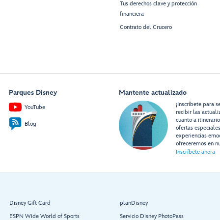
Tus derechos clave y protección
financiera
Contrato del Crucero
Parques Disney
Mantente actualizado
¡Inscríbete para s
YouTube
recibir las actual
cuanto a itinerari
Blog
ofertas especiale
experiencias emo
ofreceremos en nu
Inscríbete ahora
Disney Gift Card
planDisney
ESPN Wide World of Sports
Servicio Disney PhotoPass