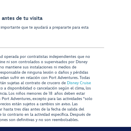
antes de tu visita
 importante que te ayudará a prepararte para esta
ad operada por contratistas independientes que no
ine ni son controlados o supervisados por Disney
 no mantiene sus instalaciones ni medios de
responsable de ninguna lesión o daños y pérdidas
uedan sufrir en relación con Port Adventures. Todas
stán sujetas al contrato de crucero de
Disney Cruise
to a disponibilidad o cancelación según el clima, los
tencia. Los niños menores de 18 años deben estar
ort Adventures, excepto para las actividades “solo
recios están sujetos a cambios sin aviso. Las
r hasta tres días antes de la fecha de salida del
 lo contrario en la actividad específica. Después de
iones son definitivas y no son reembolsables.