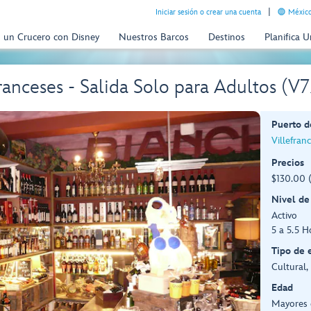
Iniciar sesión o crear una cuenta
México
n un Crucero con Disney
Nuestros Barcos
Destinos
Planifica 
ranceses - Salida Solo para Adultos (V7
Puerto d
Villefran
Precios
$130.00 
Nivel de
Activo
5 a 5.5 H
Tipo de 
Cultural,
Edad
Mayores 