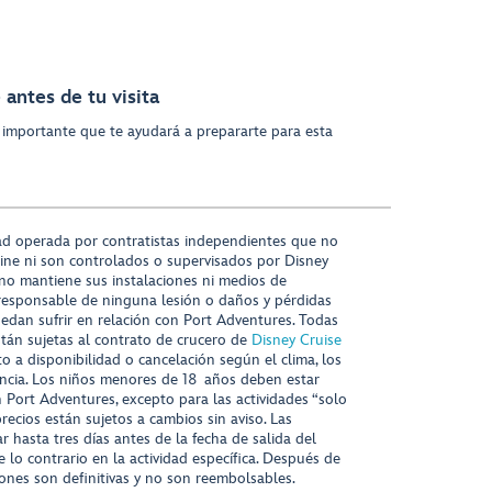
antes de tu visita
 importante que te ayudará a prepararte para esta
ad operada por contratistas independientes que no
ine ni son controlados o supervisados por Disney
 no mantiene sus instalaciones ni medios de
responsable de ninguna lesión o daños y pérdidas
uedan sufrir en relación con Port Adventures. Todas
stán sujetas al contrato de crucero de
Disney Cruise
to a disponibilidad o cancelación según el clima, los
tencia. Los niños menores de 18 años deben estar
ort Adventures, excepto para las actividades “solo
recios están sujetos a cambios sin aviso. Las
r hasta tres días antes de la fecha de salida del
 lo contrario en la actividad específica. Después de
iones son definitivas y no son reembolsables.