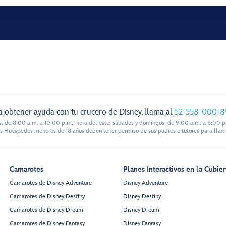
a obtener ayuda con tu crucero de Disney, llama al
52-558-000-8
s, de 8:00 a.m. a 10:00 p.m., hora del este; sábados y domingos, de 9:00 a.m. a 8:00 p.
s Huéspedes menores de 18 años deben tener permiso de sus padres o tutores para llam
Camarotes
Planes Interactivos en la Cubier
Camarotes de Disney Adventure
Disney Adventure
Camarotes de Disney Destiny
Disney Destiny
Camarotes de Disney Dream
Disney Dream
Camarotes de Disney Fantasy
Disney Fantasy