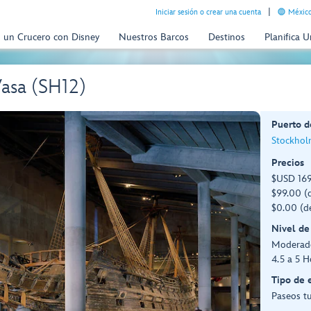
Iniciar sesión o crear una cuenta
México
n un Crucero con Disney
Nuestros Barcos
Destinos
Planifica 
asa (SH12)
Puerto d
Stockhol
Precios
$USD 169
$99.00 (d
$0.00 (d
Nivel de
Moderad
4.5 a 5 H
Tipo de 
Paseos tu