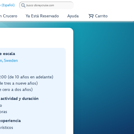
 (Español)
Un Crucero
Ya Está Reservado
Ayuda
Carrito
e escala
m, Sweden
.00 (de 10 años en adelante)
e tres a nueve años)
e cero a dos años)
 actividad y duración
o
oras
experiencia
rísticos