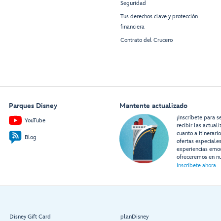
Seguridad
Tus derechos clave y protección
financiera
Contrato del Crucero
Parques Disney
Mantente actualizado
¡Inscríbete para s
YouTube
recibir las actual
cuanto a itinerari
Blog
ofertas especiale
experiencias emo
ofreceremos en nu
Inscríbete ahora
Disney Gift Card
planDisney