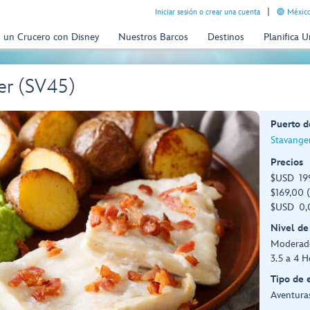
Iniciar sesión o crear una cuenta
México
n un Crucero con Disney
Nuestros Barcos
Destinos
Planifica 
er (SV45)
Puerto d
Stavange
Precios
$USD 199
$169,00 (
$USD 0,0
Nivel de
Moderad
3.5 a 4 H
Tipo de 
Aventuras