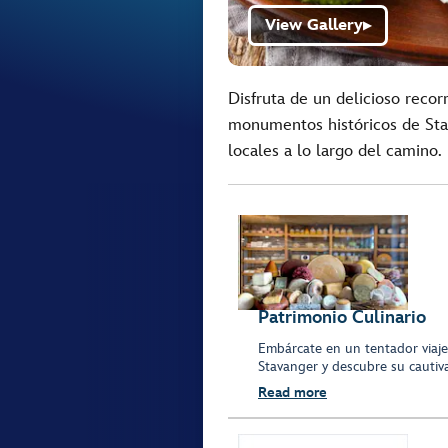
View Gallery
▶
Disfruta de un delicioso recor
monumentos históricos de Sta
locales a lo largo del camino.
Patrimonio Culinario
Embárcate en un tentador viaje 
Stavanger y descubre su cauti
Read more