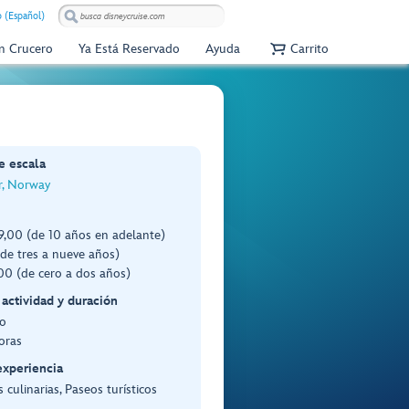
 (Español)
Un Crucero
Ya Está Reservado
Ayuda
Carrito
e escala
r, Norway
,00 (de 10 años en adelante)
de tres a nueve años)
0 (de cero a dos años)
 actividad y duración
o
oras
experiencia
 culinarias, Paseos turísticos