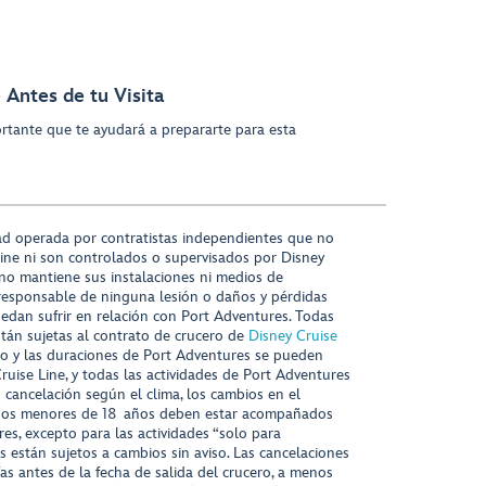
 Antes de tu Visita
rtante que te ayudará a prepararte para esta
ad operada por contratistas independientes que no
ine ni son controlados o supervisados por Disney
 no mantiene sus instalaciones ni medios de
responsable de ninguna lesión o daños y pérdidas
uedan sufrir en relación con Port Adventures. Todas
stán sujetas al contrato de crucero de
Disney Cruise
nido y las duraciones de Port Adventures se pueden
Cruise Line, y todas las actividades de Port Adventures
o cancelación según el clima, los cambios en el
s niños menores de 18 años deben estar acompañados
es, excepto para las actividades “solo para
s están sujetos a cambios sin aviso. Las cancelaciones
ías antes de la fecha de salida del crucero, a menos