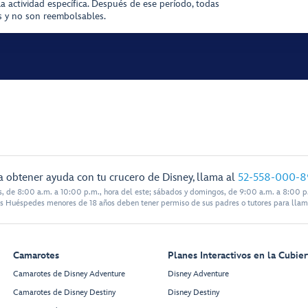
la actividad específica. Después de ese período, todas
as y no son reembolsables.
a obtener ayuda con tu crucero de Disney, llama al
52-558-000-8
s, de 8:00 a.m. a 10:00 p.m., hora del este; sábados y domingos, de 9:00 a.m. a 8:00 p.
s Huéspedes menores de 18 años deben tener permiso de sus padres o tutores para llam
Camarotes
Planes Interactivos en la Cubier
Camarotes de Disney Adventure
Disney Adventure
Camarotes de Disney Destiny
Disney Destiny