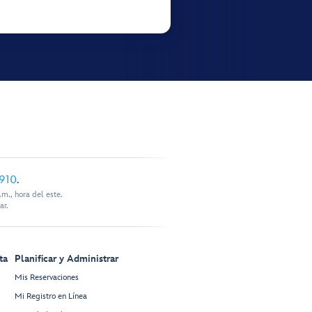
910
.
m., hora del este.
ar.
ta
Planificar y Administrar
Mis Reservaciones
Mi Registro en Línea