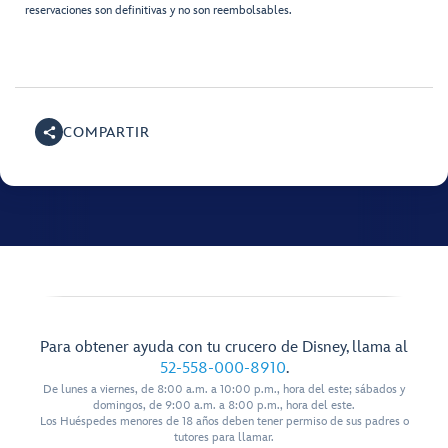
reservaciones son definitivas y no son reembolsables.
COMPARTIR
Para obtener ayuda con tu crucero de Disney, llama al
52-558-000-8910
.
De lunes a viernes, de 8:00 a.m. a 10:00 p.m., hora del este; sábados y
domingos, de 9:00 a.m. a 8:00 p.m., hora del este.
Los Huéspedes menores de 18 años deben tener permiso de sus padres o
tutores para llamar.