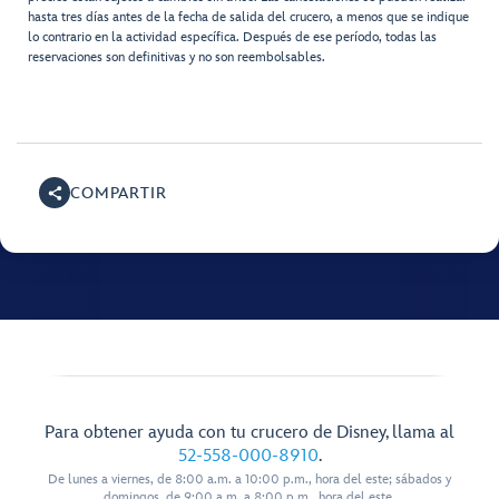
hasta tres días antes de la fecha de salida del crucero, a menos que se indique
lo contrario en la actividad específica. Después de ese período, todas las
reservaciones son definitivas y no son reembolsables.
COMPARTIR
Para obtener ayuda con tu crucero de Disney, llama al
52-558-000-8910
.
De lunes a viernes, de 8:00 a.m. a 10:00 p.m., hora del este; sábados y
domingos, de 9:00 a.m. a 8:00 p.m., hora del este.