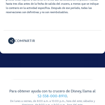
hasta tres días antes de la fecha de salida del crucero, a menos que se indique
lo contrario en la actividad específica. Después de ese período, todas las
reservaciones son definitivas y no son reembolsables.
COMPARTIR
Para obtener ayuda con tu crucero de Disney, llama al
52-558-000-8910
.
De lunes a viernes, de 8:00 a.m. a 10:00 p.m., hora del este; sábados y
domingos, de 9:00 a.m. a 8:00 p.m., hora del este.