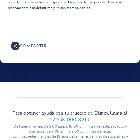
lo contrario en la actividad específica. Después de ese período, todas las
reservaciones son definitivas y no son reembolsables.
COMPARTIR
Para obtener ayuda con tu crucero de Disney, llama al
52-558-000-8910
.
De lunes a viernes, de 8:00 a.m. a 10:00 p.m., hora del este; sábados y
domingos, de 9:00 a.m. a 8:00 p.m., hora del este.
Los Huéspedes menores de 18 años deben tener permiso de sus padres o