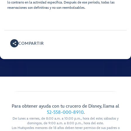
lo contrario en la actividad específica. Después de ese período, todas las
reservaciones son definitivas y no son reembolsables.
COMPARTIR
Para obtener ayuda con tu crucero de Disney, llama al
52-558-000-8910
.
De lunes a viernes, de 8:00 a.m. a 10:00 p.m., hora del este; sábados y
domingos, de 9:00 a.m. a 8:00 p.m., hora del este.
Los Huéspedes menores de 18 años deben tener permiso de sus padres o