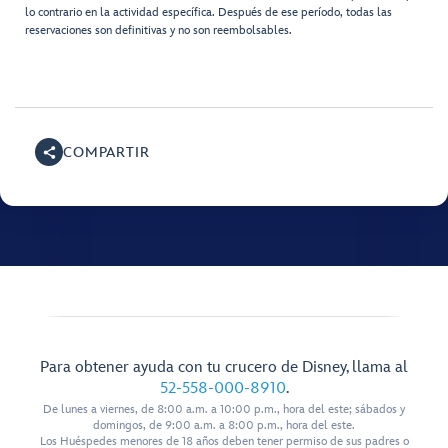
lo contrario en la actividad específica. Después de ese período, todas las
reservaciones son definitivas y no son reembolsables.
COMPARTIR
Para obtener ayuda con tu crucero de Disney, llama al
52-558-000-8910
.
De lunes a viernes, de 8:00 a.m. a 10:00 p.m., hora del este; sábados y
domingos, de 9:00 a.m. a 8:00 p.m., hora del este.
Los Huéspedes menores de 18 años deben tener permiso de sus padres o