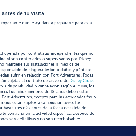
antes de tu visita
 importante que te ayudará a prepararte para esta
ad operada por contratistas independientes que no
ine ni son controlados o supervisados por Disney
 no mantiene sus instalaciones ni medios de
responsable de ninguna lesión o daños y pérdidas
uedan sufrir en relación con Port Adventures. Todas
stán sujetas al contrato de crucero de
Disney Cruise
to a disponibilidad o cancelación según el clima, los
tencia. Los niños menores de 18 años deben estar
ort Adventures, excepto para las actividades “solo
recios están sujetos a cambios sin aviso. Las
r hasta tres días antes de la fecha de salida del
 lo contrario en la actividad específica. Después de
iones son definitivas y no son reembolsables.