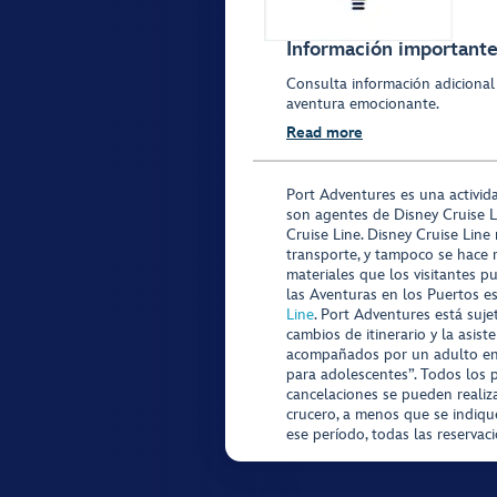
Información importante 
Consulta información adicional
aventura emocionante.
Read more
Port Adventures es una activid
son agentes de Disney Cruise L
Cruise Line. Disney Cruise Line
transporte, y tampoco se hace 
materiales que los visitantes p
las Aventuras en los Puertos e
Line
. Port Adventures está suje
cambios de itinerario y la asis
acompañados por un adulto en P
para adolescentes”. Todos los p
cancelaciones se pueden realiza
crucero, a menos que se indique
ese período, todas las reservac