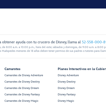
a obtener ayuda con tu crucero de Disney, llama al
52-558-000-8
s, de 8:00 a.m. a 10:00 p.m., hora del este; sábados y domingos, de 9:00 a.m. a 8:00 p.
s Huéspedes menores de 18 años deben tener permiso de sus padres o tutores para llam
Camarotes
Planes Interactivos en la Cubier
Camarotes de Disney Adventure
Disney Adventure
Camarotes de Disney Destiny
Disney Destiny
Camarotes de Disney Dream
Disney Dream
Camarotes de Disney Fantasy
Disney Fantasy
Camarotes de Disney Magic
Disney Magic