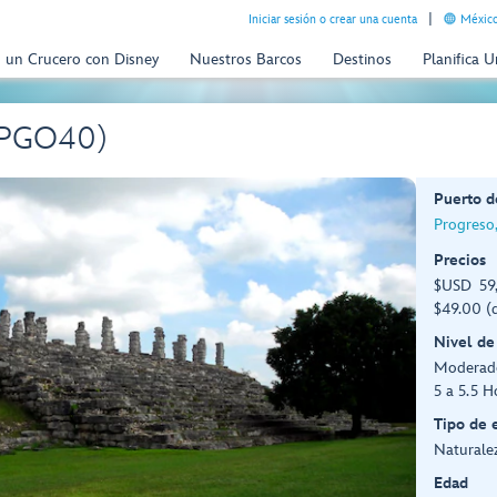
Iniciar sesión o crear una cuenta
México
n un Crucero con Disney
Nuestros Barcos
Destinos
Planifica 
 (PGO40)
Puerto d
Progreso
Precios
$USD 59,
$49.00 (d
Nivel de
Moderad
5 a 5.5 H
Tipo de 
Naturalez
Edad