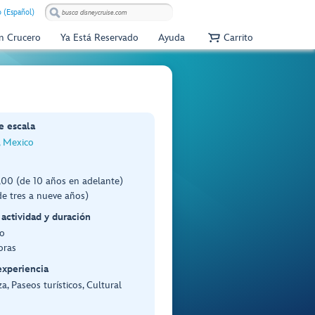
 (Español)
Un Crucero
Ya Está Reservado
Ayuda
Carrito
e escala
, Mexico
00 (de 10 años en adelante)
e tres a nueve años)
 actividad y duración
o
oras
experiencia
a, Paseos turísticos, Cultural