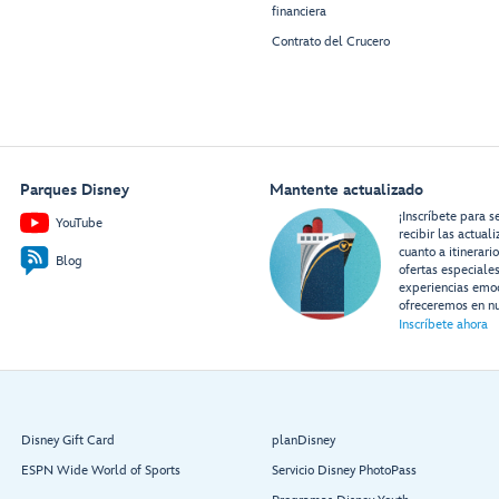
financiera
Contrato del Crucero
Parques Disney
Mantente actualizado
¡Inscríbete para s
YouTube
recibir las actual
cuanto a itinerari
Blog
ofertas especiale
experiencias emo
ofreceremos en nu
Inscríbete ahora
Disney Gift Card
planDisney
ESPN Wide World of Sports
Servicio Disney PhotoPass