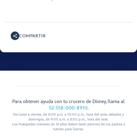
COMPARTIR
Para obtener ayuda con tu crucero de Disney, llama al
52-558-000-8910
.
De lunes a viernes, de 8:00 a.m. a 10:00 p.m., hora del este; sábados y
domingos, de 9:00 a.m. a 8:00 p.m., hora del este.
Los Huéspedes menores de 18 años deben tener permiso de sus padres o
tutores para llamar.