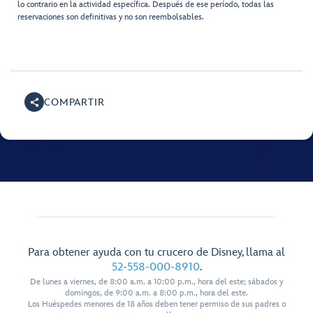
lo contrario en la actividad específica. Después de ese período, todas las
reservaciones son definitivas y no son reembolsables.
COMPARTIR
Para obtener ayuda con tu crucero de Disney, llama al
52-558-000-8910
.
De lunes a viernes, de 8:00 a.m. a 10:00 p.m., hora del este; sábados y
domingos, de 9:00 a.m. a 8:00 p.m., hora del este.
Los Huéspedes menores de 18 años deben tener permiso de sus padres o