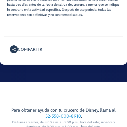
hasta tres días antes de la fecha de salida del crucero, a menos que se indique
lo contrario en la actividad específica. Después de ese período, todas las
reservaciones son definitivas y no son reembolsables.
COMPARTIR
Para obtener ayuda con tu crucero de Disney, llama al
52-558-000-8910
.
De lunes a viernes, de 8:00 a.m. a 10:00 p.m., hora del este; sábados y
domingos, de 9:00 a.m. a 8:00 p.m., hora del este.