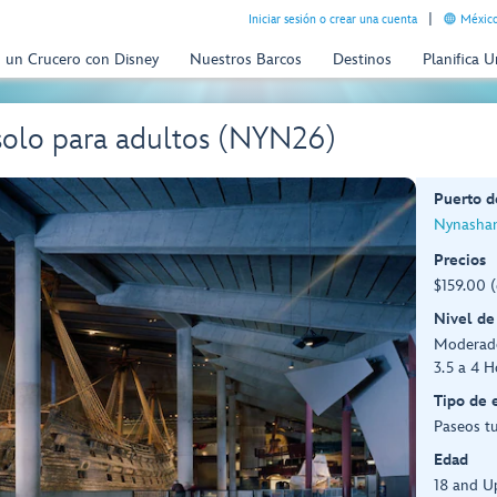
Iniciar sesión o crear una cuenta
México
n un Crucero con Disney
Nuestros Barcos
Destinos
Planifica 
solo para adultos (NYN26)
Puerto d
Nynasham
Precios
$159.00 (
Nivel de
Moderad
3.5 a 4 H
Tipo de 
Paseos tu
Edad
18 and U