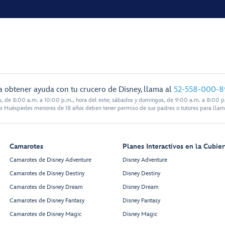
a obtener ayuda con tu crucero de Disney, llama al
52-558-000-8
s, de 8:00 a.m. a 10:00 p.m., hora del este; sábados y domingos, de 9:00 a.m. a 8:00 p.
s Huéspedes menores de 18 años deben tener permiso de sus padres o tutores para llam
Camarotes
Planes Interactivos en la Cubier
Camarotes de Disney Adventure
Disney Adventure
Camarotes de Disney Destiny
Disney Destiny
Camarotes de Disney Dream
Disney Dream
Camarotes de Disney Fantasy
Disney Fantasy
Camarotes de Disney Magic
Disney Magic