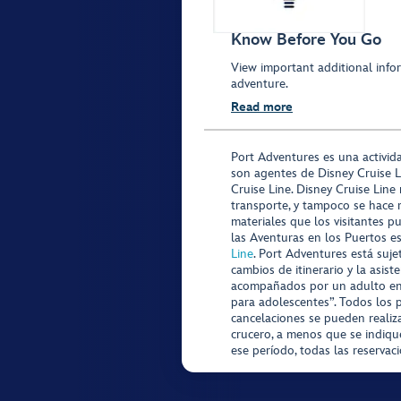
Know Before You Go
View important additional infor
adventure.
Read more
Port Adventures es una activid
son agentes de Disney Cruise L
Cruise Line. Disney Cruise Line
transporte, y tampoco se hace 
materiales que los visitantes p
las Aventuras en los Puertos e
Line
. Port Adventures está suje
cambios de itinerario y la asis
acompañados por un adulto en P
para adolescentes”. Todos los p
cancelaciones se pueden realiza
crucero, a menos que se indique
ese período, todas las reservac