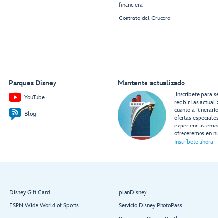
financiera
Contrato del Crucero
Parques Disney
Mantente actualizado
¡Inscríbete para s
YouTube
recibir las actual
cuanto a itinerari
Blog
ofertas especiale
experiencias emo
ofreceremos en nu
Inscríbete ahora
Disney Gift Card
planDisney
ESPN Wide World of Sports
Servicio Disney PhotoPass