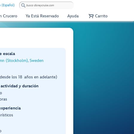
 (Español)
Un Crucero
Ya Está Reservado
Ayuda
Carrito
e escala
n (Stockholm), Sweden
desde los 18 años en adelante)
 actividad y duración
o
oras
experiencia
rísticos
p