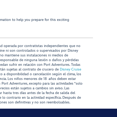
mation to help you prepare for this exciting
ad operada por contratistas independientes que no
ine ni son controlados o supervisados por Disney
 no mantiene sus instalaciones ni medios de
responsable de ninguna lesión o daños y pérdidas
uedan sufrir en relación con Port Adventures. Todas
stán sujetas al contrato de crucero de
Disney Cruise
to a disponibilidad o cancelación según el clima, los
tencia. Los niños menores de 18 años deben estar
ort Adventures, excepto para las actividades “solo
recios están sujetos a cambios sin aviso. Las
r hasta tres días antes de la fecha de salida del
 lo contrario en la actividad específica. Después de
iones son definitivas y no son reembolsables.