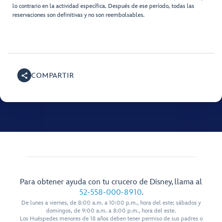
lo contrario en la actividad específica. Después de ese período, todas las
reservaciones son definitivas y no son reembolsables.
COMPARTIR
Para obtener ayuda con tu crucero de Disney, llama al
52-558-000-8910
.
De lunes a viernes, de 8:00 a.m. a 10:00 p.m., hora del este; sábados y
domingos, de 9:00 a.m. a 8:00 p.m., hora del este.
Los Huéspedes menores de 18 años deben tener permiso de sus padres o