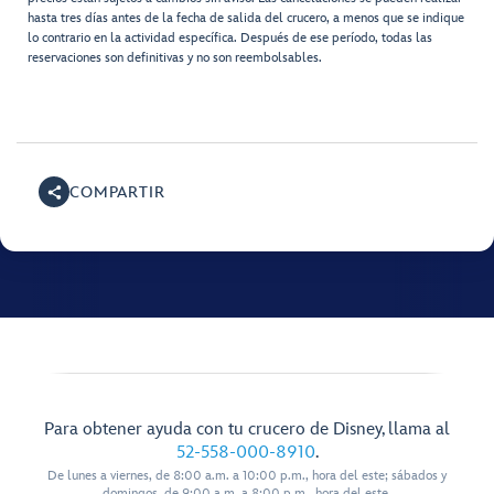
hasta tres días antes de la fecha de salida del crucero, a menos que se indique
lo contrario en la actividad específica. Después de ese período, todas las
reservaciones son definitivas y no son reembolsables.
COMPARTIR
Para obtener ayuda con tu crucero de Disney, llama al
52-558-000-8910
.
De lunes a viernes, de 8:00 a.m. a 10:00 p.m., hora del este; sábados y
domingos, de 9:00 a.m. a 8:00 p.m., hora del este.