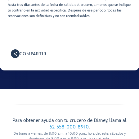
hasta tres días antes de la fecha de salida del crucero, a menos que se indique
lo contrario en la actividad específica. Después de ese período, todas las
reservaciones son definitivas y no son reembolsables.
COMPARTIR
Para obtener ayuda con tu crucero de Disney, llama al
52-558-000-8910
.
De lunes a viernes, de 8:00 a.m. a 10:00 p.m., hora del este; sábados y
domingos, de 9:00 a.m. a 8:00 p.m., hora del este.