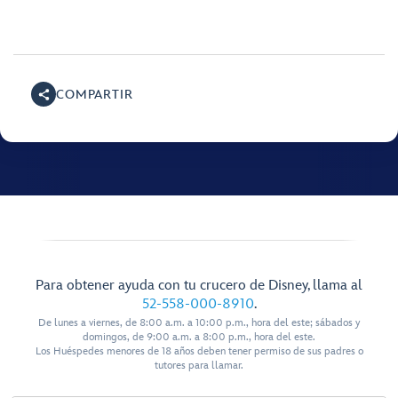
COMPARTIR
Para obtener ayuda con tu crucero de Disney, llama al
52-558-000-8910
.
De lunes a viernes, de 8:00 a.m. a 10:00 p.m., hora del este; sábados y
domingos, de 9:00 a.m. a 8:00 p.m., hora del este.
Los Huéspedes menores de 18 años deben tener permiso de sus padres o
tutores para llamar.