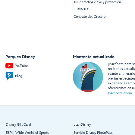
Tus derechos clave y protección
financiera
Contrato del Crucero
Parques Disney
Mantente actualizado
¡Inscríbete para s
YouTube
recibir las actual
cuanto a itinerari
Blog
ofertas especiale
experiencias emo
ofreceremos en nu
Inscríbete ahora
Disney Gift Card
planDisney
ESPN Wide World of Sports
Servicio Disney PhotoPass