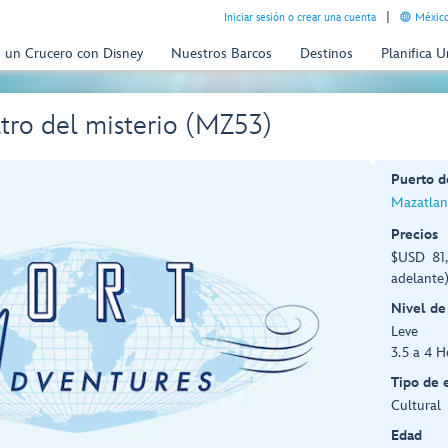
Iniciar sesión o crear una cuenta
México
n un Crucero con Disney
Nuestros Barcos
Destinos
Planifica 
tro del misterio (MZ53)
Puerto d
Mazatlan
Precios
$USD 81,
adelante
Nivel de
Leve
3.5 a 4 H
Tipo de 
Cultural
Edad