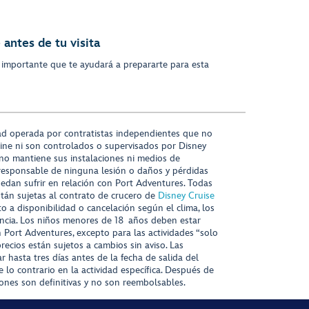
antes de tu visita
 importante que te ayudará a prepararte para esta
ad operada por contratistas independientes que no
ine ni son controlados o supervisados por Disney
 no mantiene sus instalaciones ni medios de
responsable de ninguna lesión o daños y pérdidas
uedan sufrir en relación con Port Adventures. Todas
stán sujetas al contrato de crucero de
Disney Cruise
to a disponibilidad o cancelación según el clima, los
tencia. Los niños menores de 18 años deben estar
ort Adventures, excepto para las actividades “solo
recios están sujetos a cambios sin aviso. Las
r hasta tres días antes de la fecha de salida del
 lo contrario en la actividad específica. Después de
iones son definitivas y no son reembolsables.