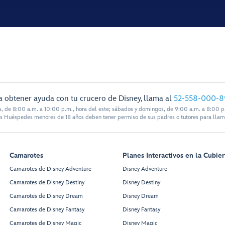
a obtener ayuda con tu crucero de Disney, llama al
52-558-000-8
s, de 8:00 a.m. a 10:00 p.m., hora del este; sábados y domingos, de 9:00 a.m. a 8:00 p.
s Huéspedes menores de 18 años deben tener permiso de sus padres o tutores para llam
Camarotes
Planes Interactivos en la Cubier
Camarotes de Disney Adventure
Disney Adventure
Camarotes de Disney Destiny
Disney Destiny
Camarotes de Disney Dream
Disney Dream
Camarotes de Disney Fantasy
Disney Fantasy
Camarotes de Disney Magic
Disney Magic