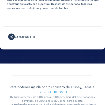
lo contrario en la actividad específica. Después de ese período, todas las
reservaciones son definitivas y no son reembolsables.
COMPARTIR
Para obtener ayuda con tu crucero de Disney, llama al
52-558-000-8910
.
De lunes a viernes, de 8:00 a.m. a 10:00 p.m., hora del este; sábados y
domingos, de 9:00 a.m. a 8:00 p.m., hora del este.
Los Huéspedes menores de 18 años deben tener permiso de sus padres o