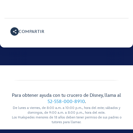
COMPARTIR
Para obtener ayuda con tu crucero de Disney, llama al
52-558-000-8910
.
De lunes a viernes, de 8:00 a.m. a 10:00 p.m., hora del este; sábados y
domingos, de 9:00 a.m. a 8:00 p.m., hora del este.
Los Huéspedes menores de 18 años deben tener permiso de sus padres o
tutores para llamar.