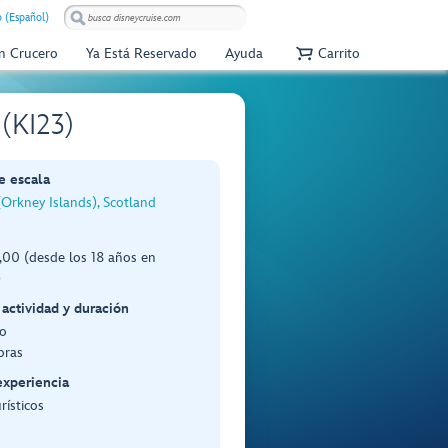
 (Español)
Un Crucero
Ya Está Reservado
Ayuda
Carrito
 (KI23)
e escala
(Orkney Islands), Scotland
00 (desde los 18 años en
)
 actividad y duración
o
oras
experiencia
rísticos