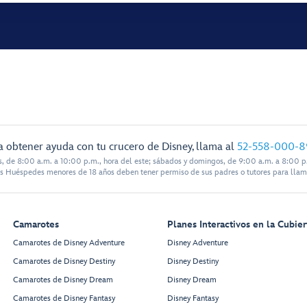
a obtener ayuda con tu crucero de Disney, llama al
52-558-000-8
s, de 8:00 a.m. a 10:00 p.m., hora del este; sábados y domingos, de 9:00 a.m. a 8:00 p.
s Huéspedes menores de 18 años deben tener permiso de sus padres o tutores para llam
Camarotes
Planes Interactivos en la Cubier
Camarotes de Disney Adventure
Disney Adventure
Camarotes de Disney Destiny
Disney Destiny
Camarotes de Disney Dream
Disney Dream
Camarotes de Disney Fantasy
Disney Fantasy