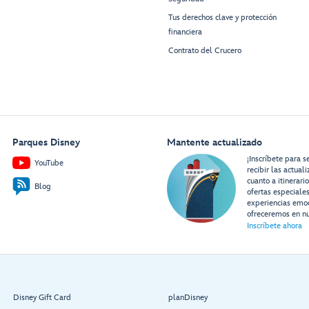
Tus derechos clave y protección
financiera
Contrato del Crucero
Parques Disney
Mantente actualizado
¡Inscríbete para s
YouTube
recibir las actual
cuanto a itinerari
Blog
ofertas especiale
experiencias emo
ofreceremos en nu
Inscríbete ahora
Disney Gift Card
planDisney