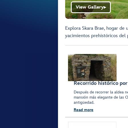
View Gallery
▶
Explora Skara Brae, hogar de 
yacimientos prehistóricos del
Recorrido histórico por
Después de recorrer la aldea n
mansión más elegante de las O
antigüedad.
Read more