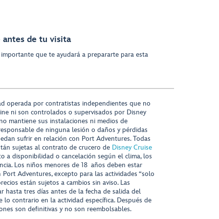
antes de tu visita
 importante que te ayudará a prepararte para esta
ad operada por contratistas independientes que no
ine ni son controlados o supervisados por Disney
 no mantiene sus instalaciones ni medios de
responsable de ninguna lesión o daños y pérdidas
uedan sufrir en relación con Port Adventures. Todas
stán sujetas al contrato de crucero de
Disney Cruise
to a disponibilidad o cancelación según el clima, los
tencia. Los niños menores de 18 años deben estar
ort Adventures, excepto para las actividades “solo
recios están sujetos a cambios sin aviso. Las
r hasta tres días antes de la fecha de salida del
 lo contrario en la actividad específica. Después de
iones son definitivas y no son reembolsables.