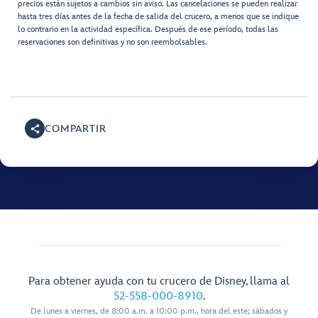
precios están sujetos a cambios sin aviso. Las cancelaciones se pueden realizar
hasta tres días antes de la fecha de salida del crucero, a menos que se indique
lo contrario en la actividad específica. Después de ese período, todas las
reservaciones son definitivas y no son reembolsables.
COMPARTIR
Para obtener ayuda con tu crucero de Disney, llama al
52-558-000-8910
.
De lunes a viernes, de 8:00 a.m. a 10:00 p.m., hora del este; sábados y