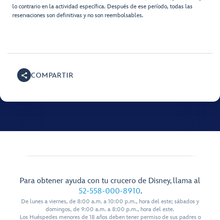
lo contrario en la actividad específica. Después de ese período, todas las
reservaciones son definitivas y no son reembolsables.
COMPARTIR
Para obtener ayuda con tu crucero de Disney, llama al
52-558-000-8910
.
De lunes a viernes, de 8:00 a.m. a 10:00 p.m., hora del este; sábados y
domingos, de 9:00 a.m. a 8:00 p.m., hora del este.
Los Huéspedes menores de 18 años deben tener permiso de sus padres o