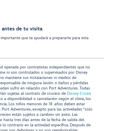
antes de tu visita
 importante que te ayudará a prepararte para esta
ad operada por contratistas independientes que no
ine ni son controlados o supervisados por Disney
 no mantiene sus instalaciones ni medios de
responsable de ninguna lesión o daños y pérdidas
uedan sufrir en relación con Port Adventures. Todas
stán sujetas al contrato de crucero de
Disney Cruise
to a disponibilidad o cancelación según el clima, los
tencia. Los niños menores de 18 años deben estar
ort Adventures, excepto para las actividades “solo
recios están sujetos a cambios sin aviso. Las
r hasta tres días antes de la fecha de salida del
 lo contrario en la actividad específica. Después de
iones son definitivas y no son reembolsables.