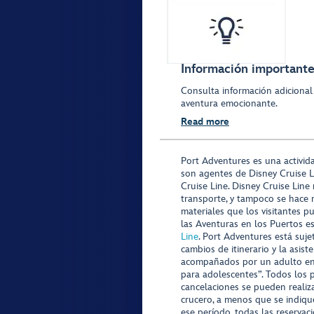
Información importante 
Consulta información adicional
aventura emocionante.
Read more
Port Adventures es una activid
son agentes de Disney Cruise L
Cruise Line. Disney Cruise Line
transporte, y tampoco se hace 
materiales que los visitantes p
las Aventuras en los Puertos e
Line
. Port Adventures está suje
cambios de itinerario y la asis
acompañados por un adulto en P
para adolescentes”. Todos los p
cancelaciones se pueden realiza
crucero, a menos que se indique
ese período, todas las reservac