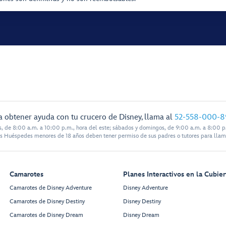
a obtener ayuda con tu crucero de Disney, llama al
52-558-000-8
s, de 8:00 a.m. a 10:00 p.m., hora del este; sábados y domingos, de 9:00 a.m. a 8:00 p.
s Huéspedes menores de 18 años deben tener permiso de sus padres o tutores para llam
Camarotes
Planes Interactivos en la Cubier
Camarotes de Disney Adventure
Disney Adventure
Camarotes de Disney Destiny
Disney Destiny
Camarotes de Disney Dream
Disney Dream