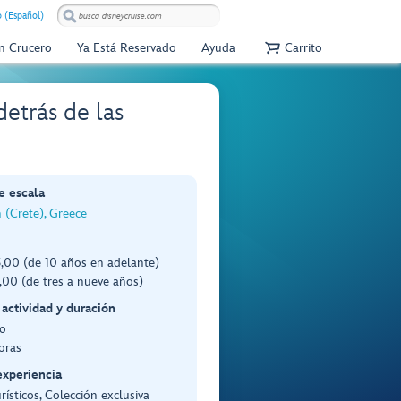
 (Español)
Un Crucero
Ya Está Reservado
Ayuda
Carrito
etrás de las
e escala
 (Crete), Greece
,00 (de 10 años en adelante)
00 (de tres a nueve años)
 actividad y duración
o
oras
experiencia
rísticos, Colección exclusiva