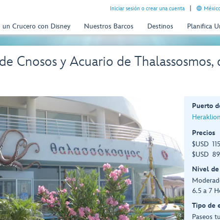
Iniciar sesión o crear una cuenta
México
n un Crucero con Disney
Nuestros Barcos
Destinos
Planifica 
 de Cnosos y Acuario de Thalassosmos, d
Puerto d
Heraklion
Precios
$USD 115
$USD 89,
Nivel de
Moderad
6.5 a 7 H
Tipo de 
Paseos tu