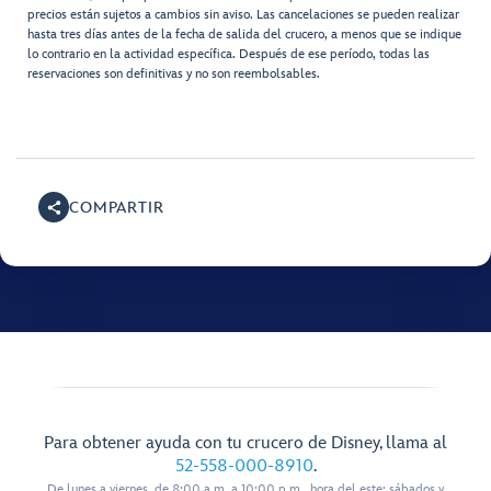
precios están sujetos a cambios sin aviso. Las cancelaciones se pueden realizar
hasta tres días antes de la fecha de salida del crucero, a menos que se indique
lo contrario en la actividad específica. Después de ese período, todas las
reservaciones son definitivas y no son reembolsables.
COMPARTIR
Para obtener ayuda con tu crucero de Disney, llama al
52-558-000-8910
.
De lunes a viernes, de 8:00 a.m. a 10:00 p.m., hora del este; sábados y