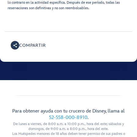
lo contrario en la actividad específica. Después de ese período, todas las
reservaciones son definitivas y no son reembolsables.
COMPARTIR
Para obtener ayuda con tu crucero de Disney, llama al
52-558-000-8910
.
De lunes a viernes, de 8:00 a.m. a 10:00 p.m., hora del este; sábados y
domingos, de 9:00 a.m. a 8:00 p.m., hora del este.
Los Huéspedes menores de 18 años deben tener permiso de sus padres o