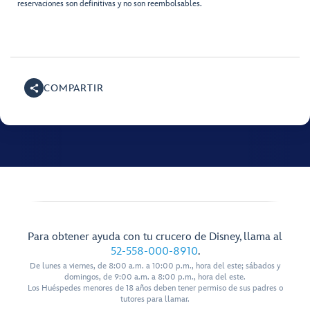
reservaciones son definitivas y no son reembolsables.
COMPARTIR
Para obtener ayuda con tu crucero de Disney, llama al
52-558-000-8910
.
De lunes a viernes, de 8:00 a.m. a 10:00 p.m., hora del este; sábados y
domingos, de 9:00 a.m. a 8:00 p.m., hora del este.
Los Huéspedes menores de 18 años deben tener permiso de sus padres o
tutores para llamar.