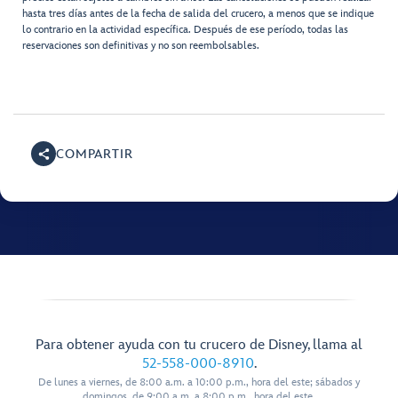
hasta tres días antes de la fecha de salida del crucero, a menos que se indique
lo contrario en la actividad específica. Después de ese período, todas las
reservaciones son definitivas y no son reembolsables.
COMPARTIR
Para obtener ayuda con tu crucero de Disney, llama al
52-558-000-8910
.
De lunes a viernes, de 8:00 a.m. a 10:00 p.m., hora del este; sábados y
domingos, de 9:00 a.m. a 8:00 p.m., hora del este.