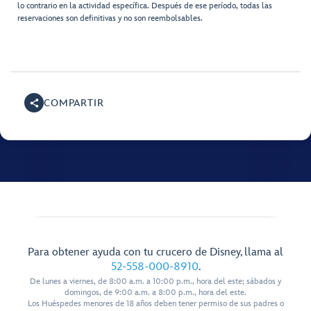
lo contrario en la actividad específica. Después de ese período, todas las
reservaciones son definitivas y no son reembolsables.
COMPARTIR
Para obtener ayuda con tu crucero de Disney, llama al
52-558-000-8910
.
De lunes a viernes, de 8:00 a.m. a 10:00 p.m., hora del este; sábados y
domingos, de 9:00 a.m. a 8:00 p.m., hora del este.
Los Huéspedes menores de 18 años deben tener permiso de sus padres o