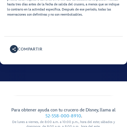
hasta tres días antes de la fecha de salida del crucero, a menos que se indique
lo contrario en la actividad específica. Después de ese período, todas las
reservaciones son definitivas y no son reembolsables.
COMPARTIR
Para obtener ayuda con tu crucero de Disney, llama al
52-558-000-8910
.
De lunes a viernes, de 8:00 a.m. a 10:00 p.m., hora del este; sábados y
domingos, de 9:00 a.m. a 8:00 p.m., hora del este.