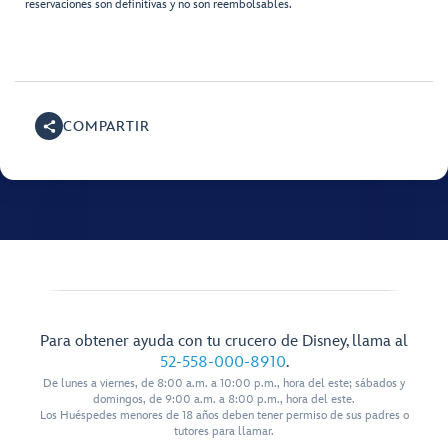
reservaciones son definitivas y no son reembolsables.
COMPARTIR
Para obtener ayuda con tu crucero de Disney, llama al
52-558-000-8910
.
De lunes a viernes, de 8:00 a.m. a 10:00 p.m., hora del este; sábados y
domingos, de 9:00 a.m. a 8:00 p.m., hora del este.
Los Huéspedes menores de 18 años deben tener permiso de sus padres o
tutores para llamar.