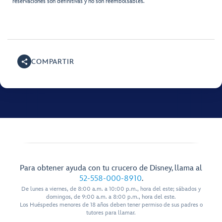
reservaciones son definitivas y no son reembolsables.
COMPARTIR
Para obtener ayuda con tu crucero de Disney, llama al
52-558-000-8910
.
De lunes a viernes, de 8:00 a.m. a 10:00 p.m., hora del este; sábados y
domingos, de 9:00 a.m. a 8:00 p.m., hora del este.
Los Huéspedes menores de 18 años deben tener permiso de sus padres o
tutores para llamar.