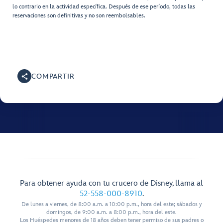
lo contrario en la actividad específica. Después de ese período, todas las
reservaciones son definitivas y no son reembolsables.
COMPARTIR
Para obtener ayuda con tu crucero de Disney, llama al
52-558-000-8910
.
De lunes a viernes, de 8:00 a.m. a 10:00 p.m., hora del este; sábados y
domingos, de 9:00 a.m. a 8:00 p.m., hora del este.
Los Huéspedes menores de 18 años deben tener permiso de sus padres o