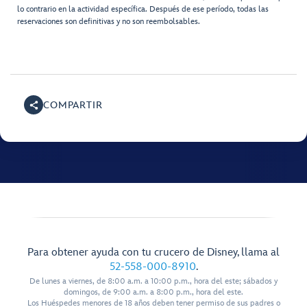
lo contrario en la actividad específica. Después de ese período, todas las
reservaciones son definitivas y no son reembolsables.
COMPARTIR
Para obtener ayuda con tu crucero de Disney, llama al
52-558-000-8910
.
De lunes a viernes, de 8:00 a.m. a 10:00 p.m., hora del este; sábados y
domingos, de 9:00 a.m. a 8:00 p.m., hora del este.
Los Huéspedes menores de 18 años deben tener permiso de sus padres o