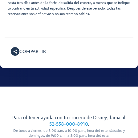
hasta tres días antes de la fecha de salida del crucero, a menos que se indique
lo contrario en la actividad específica. Después de ese período, todas las
reservaciones son definitivas y no son reembolsables.
COMPARTIR
Para obtener ayuda con tu crucero de Disney, llama al
52-558-000-8910
.
De lunes a viernes, de 8:00 a.m. a 10:00 p.m., hora del este; sábados y
domingos, de 9:00 a.m. a 8:00 p.m., hora del este.