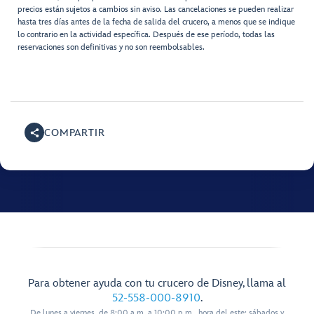
precios están sujetos a cambios sin aviso. Las cancelaciones se pueden realizar
hasta tres días antes de la fecha de salida del crucero, a menos que se indique
lo contrario en la actividad específica. Después de ese período, todas las
reservaciones son definitivas y no son reembolsables.
COMPARTIR
Para obtener ayuda con tu crucero de Disney, llama al
52-558-000-8910
.
De lunes a viernes, de 8:00 a.m. a 10:00 p.m., hora del este; sábados y