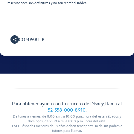
reservaciones son definitivas y no son reembolsables.
COMPARTIR
Para obtener ayuda con tu crucero de Disney, llama al
52-558-000-8910
.
De lunes a viernes, de 8:00 a.m. a 10:00 p.m., hora del este; sábados y
domingos, de 9:00 a.m. a 8:00 p.m., hora del este.
Los Huéspedes menores de 18 años deben tener permiso de sus padres o
tutores para llamar.