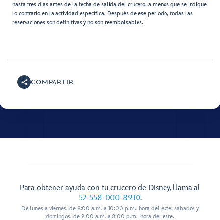
hasta tres días antes de la fecha de salida del crucero, a menos que se indique
lo contrario en la actividad específica. Después de ese período, todas las
reservaciones son definitivas y no son reembolsables.
COMPARTIR
Para obtener ayuda con tu crucero de Disney, llama al
52-558-000-8910
.
De lunes a viernes, de 8:00 a.m. a 10:00 p.m., hora del este; sábados y
domingos, de 9:00 a.m. a 8:00 p.m., hora del este.