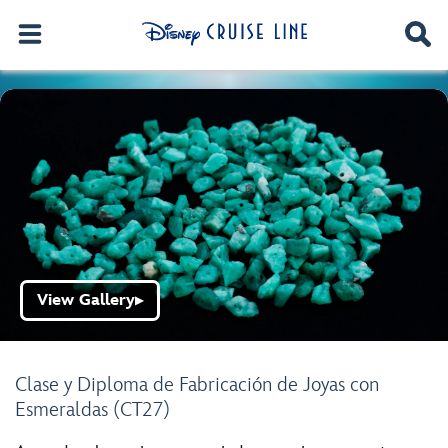
View Gallery
▶
Clase y Diploma de Fabricación de Joyas con
Esmeraldas (CT27)