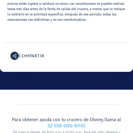
precios están sujetos a cambios sin aviso. Las cancelaciones se pueden realizar
hasta tres días antes de la fecha de salida del crucero, a menos que se indique
lo contrario en la actividad específica. Después de ese período, todas las
reservaciones son definitivas y no son reembolsables.
COMPARTIR
Para obtener ayuda con tu crucero de Disney, llama al
52-558-000-8910
.
De lunes a viernes, de 8:00 a.m. a 10:00 p.m., hora del este; sábados y